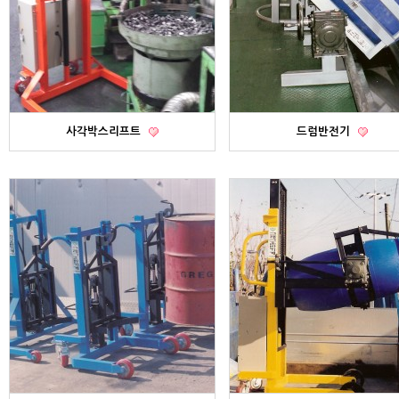
사각박스리프트
드럼반전기